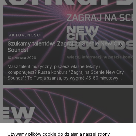
AKTUALNOŚCI
Szukamy talentów! Zagraj na Scenie New City
Sounds!
10 czerwca 2026
Masz talent muzyczny, piszesz własne teksty i
komponujesz? Rusza konkurs "Zagraj na Scenie New City
Sounds"! To Twoja szansa, by wygrać 45-60 minutowy
akustyczny koncert na scenie eBilet x Kayax x Fabryka
Norblina już 19 lipca 2026 roku o godz. 18:00!
Używamy plików cookie do działania naszej strony