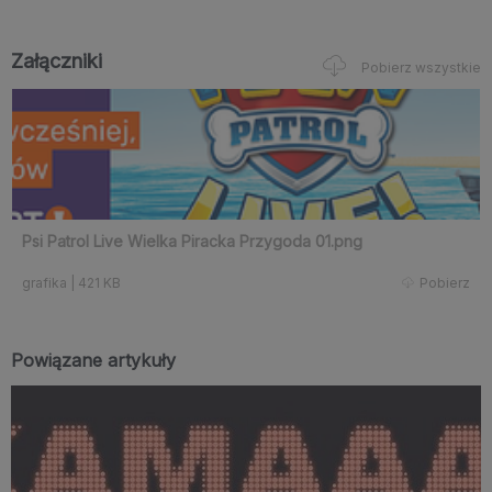
Załączniki
Pobierz wszystkie
Psi Patrol Live Wielka Piracka Przygoda 01.png
grafika
|
421 KB
Pobierz
Powiązane artykuły