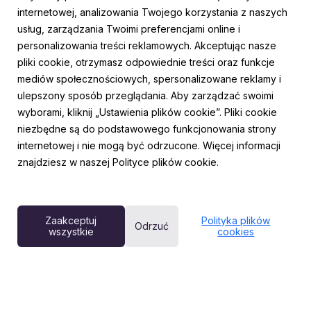
internetowej, analizowania Twojego korzystania z naszych
usług, zarządzania Twoimi preferencjami online i
personalizowania treści reklamowych. Akceptując nasze
AKTUALNOŚCI
pliki cookie, otrzymasz odpowiednie treści oraz funkcje
Młoda energia w sercu stolicy! Do Fabryki
mediów społecznościowych, spersonalizowane reklamy i
Norblina powraca cykl koncertów New City
ulepszony sposób przeglądania. Aby zarządzać swoimi
Sounds
wyborami, kliknij „Ustawienia plików cookie”. Pliki cookie
8 czerwca 2026
niezbędne są do podstawowego funkcjonowania strony
Warszawa ponownie stanie się miejscem odkrywania
internetowej i nie mogą być odrzucone. Więcej informacji
nowych talentów. eBilet, we współpracy z Kayax oraz
znajdziesz w naszej Polityce plików cookie.
Fundacją Fabryki Norblina, zaprasza na drugą edycję cyklu
New City Sounds. Od 28 czerwca do 30 sierpnia, w każdą
wakacyjną niedzielę, o 18:00, Fabryka Norblina będzie
goś...
Zaakceptuj
Polityka plików
Odrzuć
wszystkie
cookies
Powered by