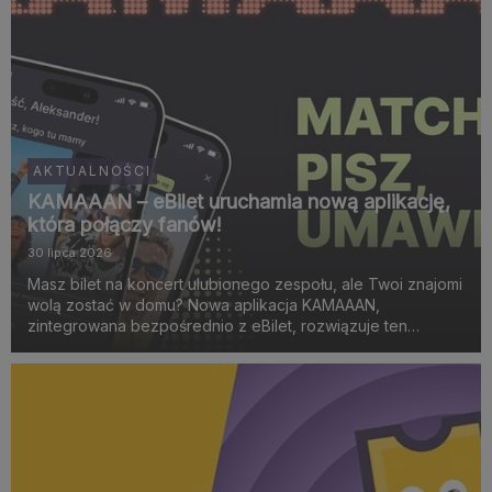
AKTUALNOŚCI
KAMAAAN – eBilet uruchamia nową aplikację,
która połączy fanów!
30 lipca 2026
Masz bilet na koncert ulubionego zespołu, ale Twoi znajomi
wolą zostać w domu? Nowa aplikacja KAMAAAN,
zintegrowana bezpośrednio z eBilet, rozwiązuje ten
problem. To narzędzie łączące w pary osoby wybierające
się na to samo wydarzenie muzyczne, sportowe lub
spektakl teat...