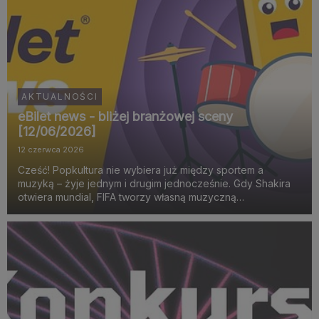
AKTUALNOŚCI
eBilet news - bliżej branżowej sceny
[12/06/2026]
12 czerwca 2026
Cześć! Popkultura nie wybiera już między sportem a
muzyką – żyje jednym i drugim jednocześnie. Gdy Shakira
otwiera mundial, FIFA tworzy własną muzyczną
identyfikację, a miasta budują sceny zaprojektowane pod
viralowe momenty, widać wyraźnie, że największe emocje
rodzą si...