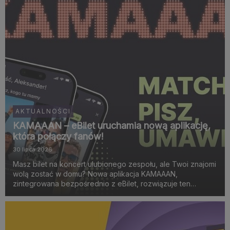
AKTUALNOŚCI
KAMAAAN – eBilet uruchamia nową aplikację,
która połączy fanów!
30 lipca 2026
Masz bilet na koncert ulubionego zespołu, ale Twoi znajomi
wolą zostać w domu? Nowa aplikacja KAMAAAN,
zintegrowana bezpośrednio z eBilet, rozwiązuje ten
problem. To narzędzie łączące w pary osoby wybierające
się na to samo wydarzenie muzyczne, sportowe lub
spektakl teat...