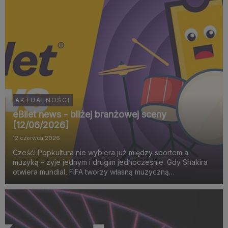
AKTUALNOŚCI
eBilet news - bliżej branżowej sceny
[12/06/2026]
12 czerwca 2026
Cześć! Popkultura nie wybiera już między sportem a
muzyką – żyje jednym i drugim jednocześnie. Gdy Shakira
otwiera mundial, FIFA tworzy własną muzyczną
identyfikację, a miasta budują sceny zaprojektowane pod
viralowe momenty, widać wyraźnie, że największe emocje
rodzą si...