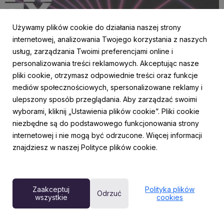
Używamy plików cookie do działania naszej strony
internetowej, analizowania Twojego korzystania z naszych
usług, zarządzania Twoimi preferencjami online i
personalizowania treści reklamowych. Akceptując nasze
AKTUALNOŚCI
pliki cookie, otrzymasz odpowiednie treści oraz funkcje
Młoda energia w sercu stolicy! Do Fabryki
mediów społecznościowych, spersonalizowane reklamy i
Norblina powraca cykl koncertów New City
ulepszony sposób przeglądania. Aby zarządzać swoimi
Sounds
wyborami, kliknij „Ustawienia plików cookie”. Pliki cookie
8 czerwca 2026
niezbędne są do podstawowego funkcjonowania strony
Warszawa ponownie stanie się miejscem odkrywania
internetowej i nie mogą być odrzucone. Więcej informacji
nowych talentów. eBilet, we współpracy z Kayax oraz
znajdziesz w naszej Polityce plików cookie.
Fundacją Fabryki Norblina, zaprasza na drugą edycję cyklu
New City Sounds. Od 28 czerwca do 30 sierpnia, w każdą
wakacyjną niedzielę, o 18:00, Fabryka Norblina będzie
goś...
Zaakceptuj
Polityka plików
Odrzuć
wszystkie
cookies
Powered by