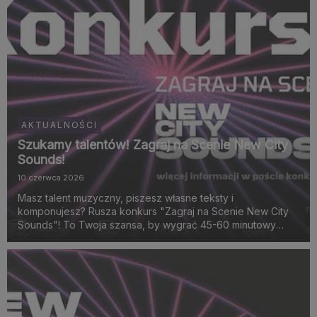
AKTUALNOŚCI
Szukamy talentów! Zagraj na Scenie New City
Sounds!
10 czerwca 2026
Masz talent muzyczny, piszesz własne teksty i
komponujesz? Rusza konkurs "Zagraj na Scenie New City
Sounds"! To Twoja szansa, by wygrać 45-60 minutowy
akustyczny koncert na scenie eBilet x Kayax x Fabryka
Norblina już 19 lipca 2026 roku o godz. 18:00!