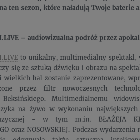
a ten sezon, które naładują Twoje baterie 
.LIVE – audiowizualna podróż przez apokal
.LIVE
to unikalny, multimedialny spektakl,
czy się ze sztuką dźwięku i obrazu na spekta
i wielkich hal zostanie zaprezentowane, wp
zone przez filtr nowoczesnych technolo
 Beksińskiego. Multimedialnemu widowis
zyka na żywo w wykonaniu największych 
zycznej - w tym m.in. BŁAŻEJA KRÓ
O oraz NOSOWSKIEJ. Podczas wydarzenia 
ie odgrywała także sztuczna inteligen