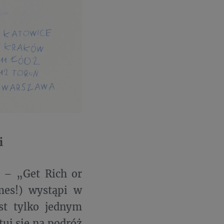
i
 – „Get Rich or
mes!) wystąpi w
est tylko jednym
uj się na podróż