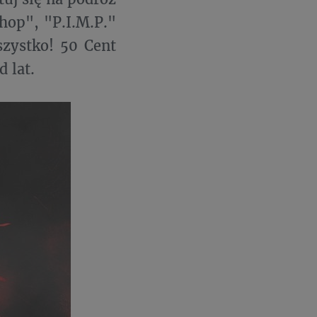
hop", "P.I.M.P."
szystko! 50 Cent
 lat.