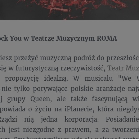
ock You w Teatrze Muzycznym ROMA
niesz przeżyć muzyczną podróż do przeszłości
się w futurystyczną rzeczywistość,
Teatr Mu
e propozycję idealną. W musicalu "We 
 nie tylko porywające polskie aranżacje na
ej grupy Queen, ale także fascynującą wiz
powiada o życiu na iPlanecie, która niegd
ządzi nią jedna korporacja. Posiadani
h jest niezgodne z prawem, a za tworzen