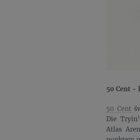
50 Cent - 
50 Cent
św
Die Tryin
Atlas Are
punktem na