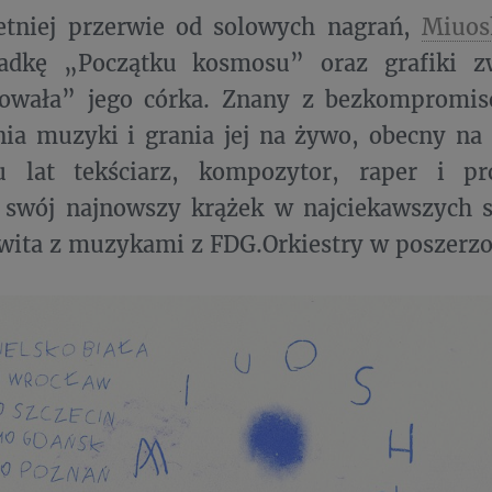
letniej przerwie od solowych nagrań,
Miuos
ładkę „Początku kosmosu” oraz grafiki z
towała” jego córka. Znany z bezkompromis
ia muzyki i grania jej na żywo, obecny na
u lat tekściarz, kompozytor, raper i pr
swój najnowszy krążek w najciekawszych sa
wita z muzykami z FDG.Orkiestry w poszerz