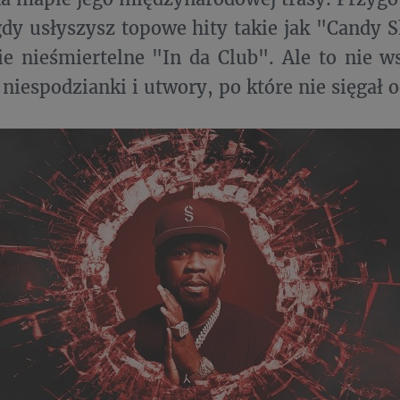
gdy usłyszysz topowe hity takie jak "Candy S
ie nieśmiertelne "In da Club". Ale to nie w
niespodzianki i utwory, po które nie sięgał od