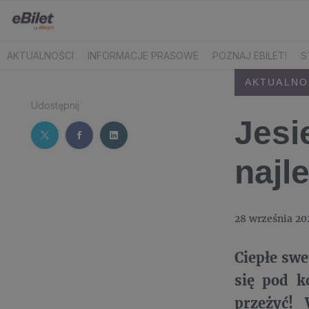
AKTUALNOŚCI
INFORMACJE PRASOWE
POZNAJ EBILET!
S
AKTUALNO
Udostępnij
Jesi
najl
28 września 20
Ciepłe swe
się pod k
przeżyć! 