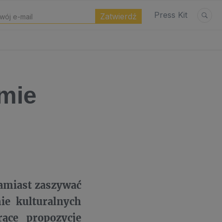
Press Kit
tmie
Zamiast zaszywać
ie kulturalnych
ące propozycje