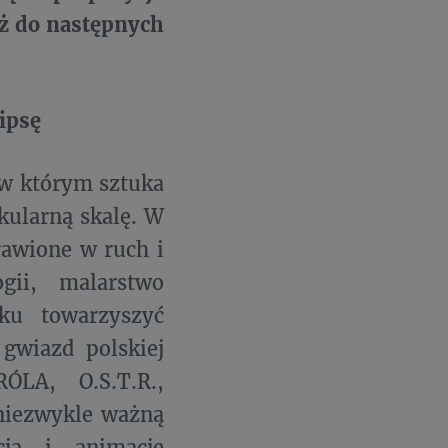
aż do następnych
ipsę
 w którym sztuka
kularną skalę. W
rawione w ruch i
gii, malarstwo
ku towarzyszyć
gwiazd polskiej
LA, O.S.T.R.,
niezwykle ważną
cja i animacje