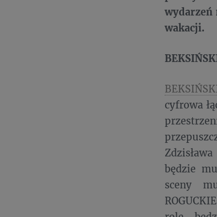
wydarzeń n
wakacji.
BEKSIŃSKI
BEKSIŃSKI
cyfrowa łą
przestrzen
przepuszc
Zdzisława
będzie mu
sceny mu
ROGUCKIEG
rolę będz