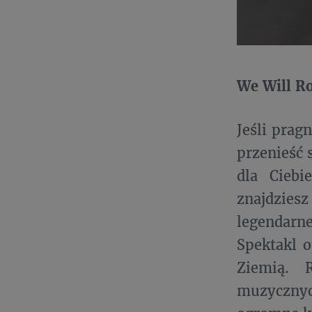
We Will R
Jeśli prag
przenieść 
dla Ciebi
znajdziesz
legendarn
Spektakl o
Ziemią. R
muzycznyc