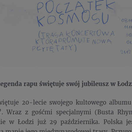
legenda rapu świętuje swój jubileusz w Łodz
iętuje 20-lecie swojego kultowego albumu
”. Wraz z gośćmi specjalnymi (Busta Rhy
nie w Łodzi już 29 października. Polska j
 mapie jego międzynarodowej trasy. Przygot