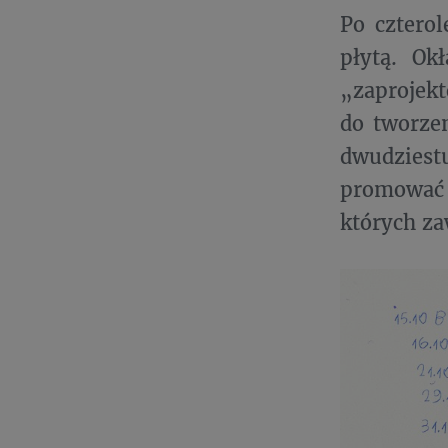
Po cztero
płytą. Ok
„zaprojek
do tworzen
dwudziest
promować 
których za