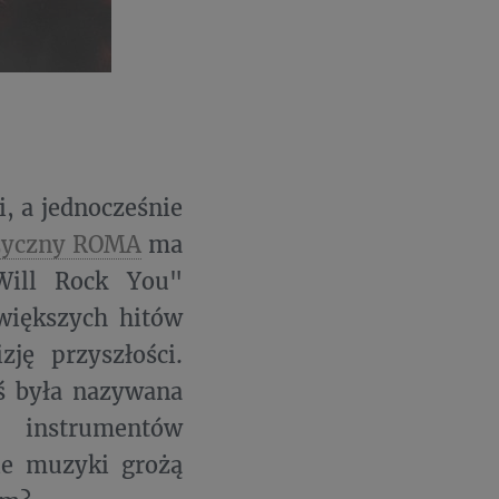
, a jednocześnie
zyczny ROMA
ma
Will Rock You"
jwiększych hitów
ję przyszłości.
yś była nazywana
e instrumentów
ie muzyki grożą