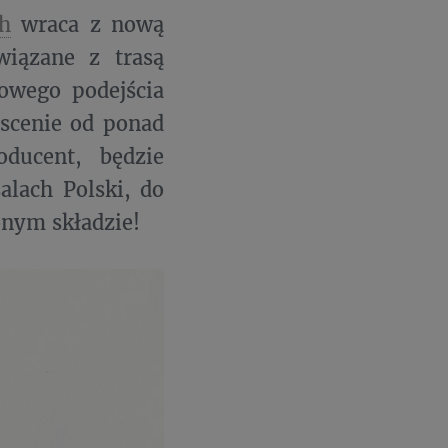
h
wraca z nową
wiązane z trasą
owego podejścia
 scenie od ponad
oducent, będzie
lach Polski, do
onym składzie!