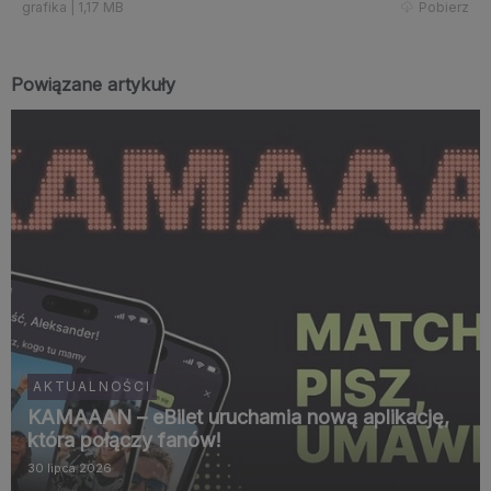
grafika
|
1,17 MB
Pobierz
Powiązane artykuły
AKTUALNOŚCI
KAMAAAN – eBilet uruchamia nową aplikację,
która połączy fanów!
30 lipca 2026