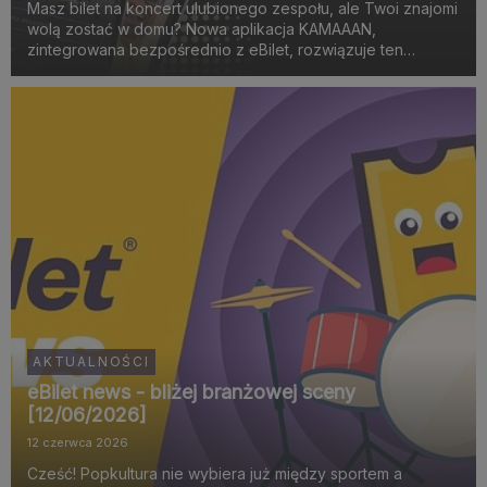
Masz bilet na koncert ulubionego zespołu, ale Twoi znajomi
wolą zostać w domu? Nowa aplikacja KAMAAAN,
zintegrowana bezpośrednio z eBilet, rozwiązuje ten
problem. To narzędzie łączące w pary osoby wybierające
się na to samo wydarzenie muzyczne, sportowe lub
spektakl teat...
AKTUALNOŚCI
eBilet news - bliżej branżowej sceny
[12/06/2026]
12 czerwca 2026
Cześć! Popkultura nie wybiera już między sportem a