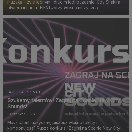
muzyką – żyje jednym i drugim jednocześnie. Gdy Shakira
otwiera mundial, FIFA tworzy własną muzyczną
identyfikację, a miasta budują sceny zaprojektowane pod
viralowe momenty, widać wyraźnie, że największe emocje
rodzą si...
AKTUALNOŚCI
Szukamy talentów! Zagraj na Scenie New City
Sounds!
10 czerwca 2026
Masz talent muzyczny, piszesz własne teksty i
komponujesz? Rusza konkurs "Zagraj na Scenie New City