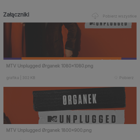
Załączniki
Pobierz wszystkie
MTV Unplugged Ørganek 1080x1080.png
grafika
|
302 KB
Pobierz
MTV Unplugged Ørganek 1800x900.png