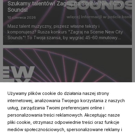
Szukamy talentów! Zagraj na Scenie New City
Sounds!
10 czerwca 2026
Masz talent muzyczny, piszesz własne teksty i
komponujesz? Rusza konkurs "Zagraj na Scenie New City
Sounds"! To Twoja szansa, by wygrać 45-60 minutowy
akustyczny koncert na scenie eBilet x Kayax x Fabryka
Norblina już 19 lipca 2026 roku o godz. 18:00!
Używamy plików cookie do działania naszej strony
internetowej, analizowania Twojego korzystania z naszych
usług, zarządzania Twoimi preferencjami online i
personalizowania treści reklamowych. Akceptując nasze
AKTUALNOŚCI
pliki cookie, otrzymasz odpowiednie treści oraz funkcje
Młoda energia w sercu stolicy! Do Fabryki
mediów społecznościowych, spersonalizowane reklamy i
Norblina powraca cykl koncertów New City