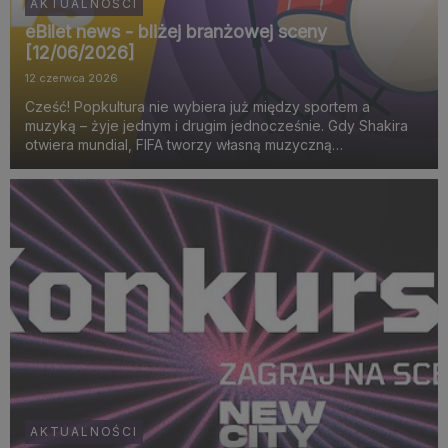
AKTUALNOŚCI
eBilet news - bliżej branżowej sceny
[12/06/2026]
12 czerwca 2026
Cześć! Popkultura nie wybiera już między sportem a
muzyką – żyje jednym i drugim jednocześnie. Gdy Shakira
otwiera mundial, FIFA tworzy własną muzyczną
identyfikację, a miasta budują sceny zaprojektowane pod
viralowe momenty, widać wyraźnie, że największe emocje
rodzą si...
AKTUALNOŚCI