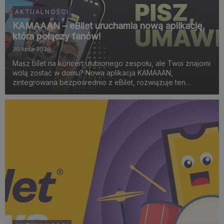
AKTUALNOŚCI
KAMAAAN – eBilet uruchamia nową aplikację,
która połączy fanów!
30 lipca 2026
Masz bilet na koncert ulubionego zespołu, ale Twoi znajomi
wolą zostać w domu? Nowa aplikacja KAMAAAN,
zintegrowana bezpośrednio z eBilet, rozwiązuje ten
problem. To narzędzie łączące w pary osoby wybierające
się na to samo wydarzenie muzyczne, sportowe lub
spektakl teat...