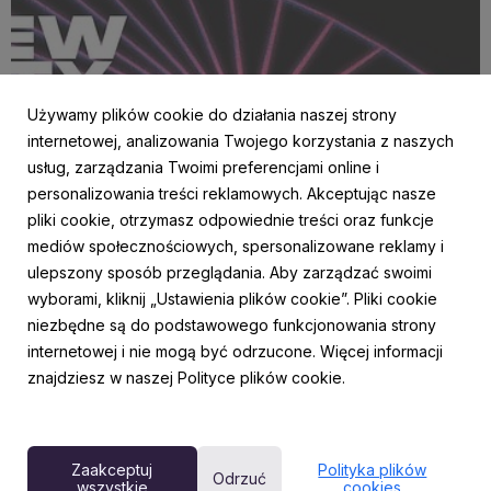
Używamy plików cookie do działania naszej strony
internetowej, analizowania Twojego korzystania z naszych
usług, zarządzania Twoimi preferencjami online i
personalizowania treści reklamowych. Akceptując nasze
AKTUALNOŚCI
pliki cookie, otrzymasz odpowiednie treści oraz funkcje
Młoda energia w sercu stolicy! Do Fabryki
mediów społecznościowych, spersonalizowane reklamy i
Norblina powraca cykl koncertów New City
ulepszony sposób przeglądania. Aby zarządzać swoimi
Sounds
wyborami, kliknij „Ustawienia plików cookie”. Pliki cookie
8 czerwca 2026
niezbędne są do podstawowego funkcjonowania strony
Warszawa ponownie stanie się miejscem odkrywania
internetowej i nie mogą być odrzucone. Więcej informacji
nowych talentów. eBilet, we współpracy z Kayax oraz
znajdziesz w naszej Polityce plików cookie.
Fundacją Fabryki Norblina, zaprasza na drugą edycję cyklu
New City Sounds. Od 28 czerwca do 30 sierpnia, w każdą
wakacyjną niedzielę, o 18:00, Fabryka Norblina będzie
goś...
Zaakceptuj
Polityka plików
Odrzuć
wszystkie
cookies