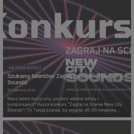
AKTUALNOŚCI
Szukamy talentów! Zagraj na Scenie New City
Sounds!
10 czerwca 2026
Masz talent muzyczny, piszesz własne teksty i
komponujesz? Rusza konkurs "Zagraj na Scenie New City
Sounds"! To Twoja szansa, by wygrać 45-60 minutowy
akustyczny koncert na scenie eBilet x Kayax x Fabryka
Norblina już 19 lipca 2026 roku o godz. 18:00!