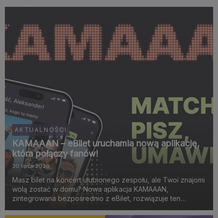
AKTUALNOŚCI
KAMAAAN – eBilet uruchamia nową aplikację,
która połączy fanów!
30 lipca 2026
Masz bilet na koncert ulubionego zespołu, ale Twoi znajomi
wolą zostać w domu? Nowa aplikacja KAMAAAN,
zintegrowana bezpośrednio z eBilet, rozwiązuje ten
problem. To narzędzie łączące w pary osoby wybierające
się na to samo wydarzenie muzyczne, sportowe lub