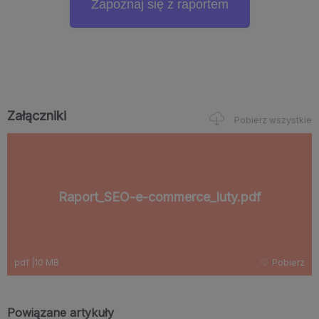
Zapoznaj się z raportem
Załączniki
Pobierz wszystkie
Raport_SEO-e-commerce_luty.pdf
pdf
|
10 MB
Pobierz
Powiązane artykuły