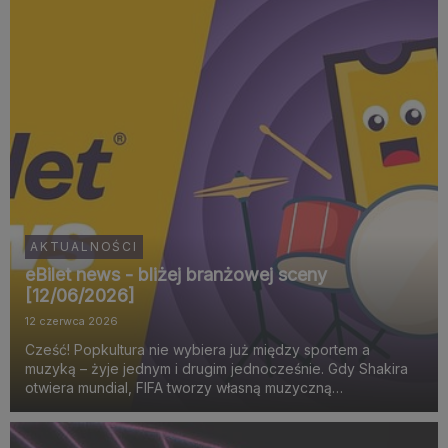
spektakl teat...
AKTUALNOŚCI
eBilet news - bliżej branżowej sceny
[12/06/2026]
12 czerwca 2026
Cześć! Popkultura nie wybiera już między sportem a
muzyką – żyje jednym i drugim jednocześnie. Gdy Shakira
otwiera mundial, FIFA tworzy własną muzyczną
identyfikację, a miasta budują sceny zaprojektowane pod
viralowe momenty, widać wyraźnie, że największe emocje
rodzą si...